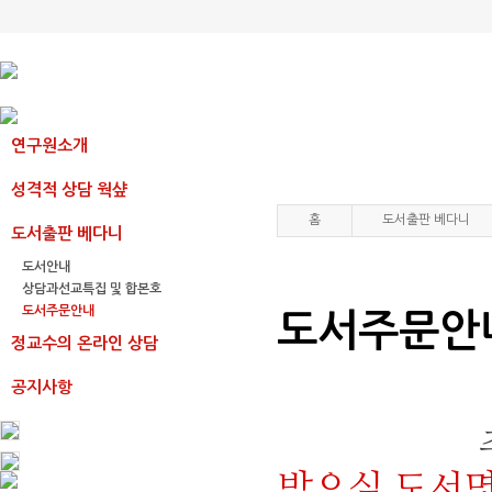
연구원소개
성격적 상담 웍샾
홈
도서출판 베다니
도서출판 베다니
도서안내
상담과선교특집 및 합본호
도서주문안내
도서주문안
정교수의 온라인 상담
공지사항
받으실 도서명